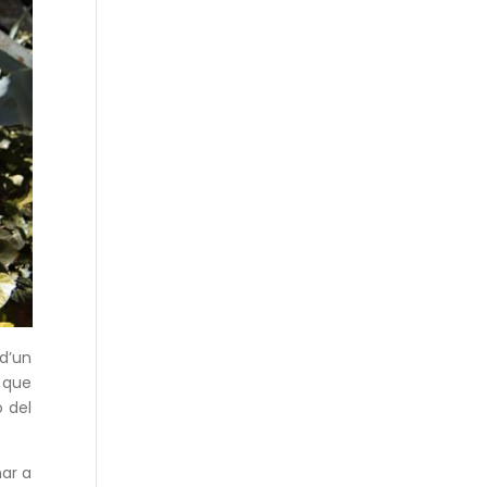
d’un
a que
ó del
nar a