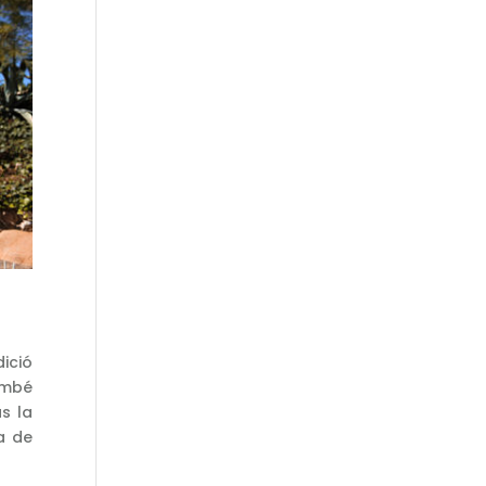
ició
ambé
s la
na de