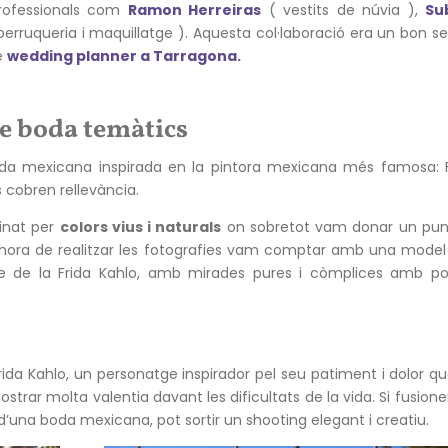
professionals com
Ramon Herreiras
( vestits de núvia ),
Su
perruqueria i maquillatge ). Aquesta col·laboració era un bon s
e
wedding planner a Tarragona.
de boda temàtics
oda mexicana inspirada en la pintora mexicana més famosa: F
rs cobren rellevància.
inat per
colors vius i naturals
on sobretot vam donar un pun
 l’hora de realitzar les fotografies vam comptar amb una mode
e de la Frida Kahlo, amb mirades pures i còmplices amb po
o
Frida Kahlo, un personatge inspirador pel seu patiment i dolor q
mostrar molta valentia davant les dificultats de la vida. Si fusion
d’una boda mexicana, pot sortir un shooting elegant i creatiu.