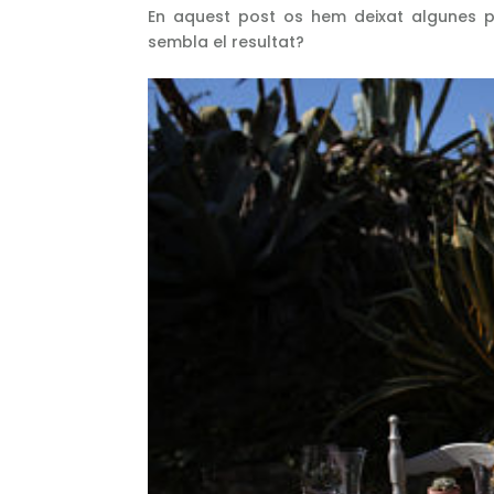
En aquest post os hem deixat algunes pa
sembla el resultat?