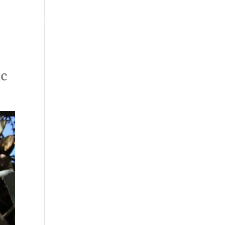
ltres
Blog
Contacte
Català
ic