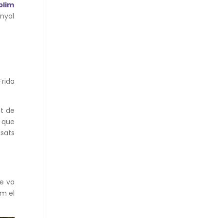
blim
enyal
rida
t de
l que
sats
ue va
em el