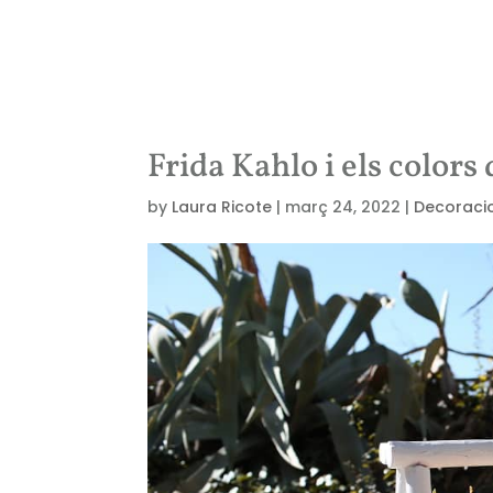
Frida Kahlo i els color
by
Laura Ricote
|
març 24, 2022
|
Decoraci