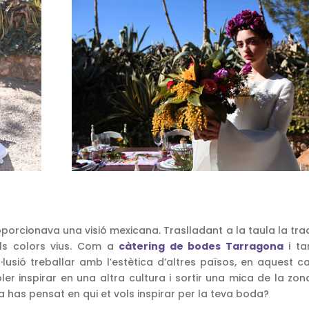
cionava una visió mexicana. Traslladant a la taula la trad
ls colors vius.
Com a
càtering
de bodes Tarragona
i t
·lusió treballar amb l’estètica
d’altres
països, en aquest ca
ler inspirar en una altra cultura i sortir una mica de la zo
 ja has pensat en qui et vols inspirar per la teva boda?