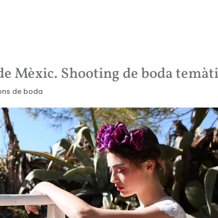
Bodes
Empreses
Wedding Planner
Nosa
s de Mèxic. Shooting de boda temàt
ons de boda