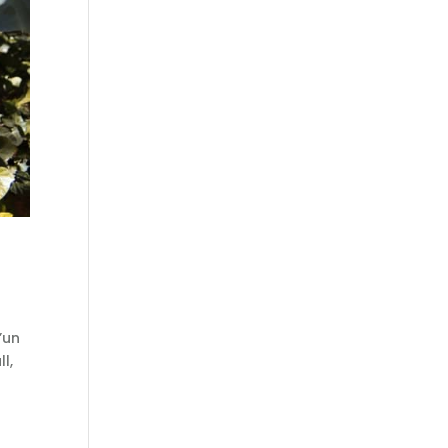
’un
l,