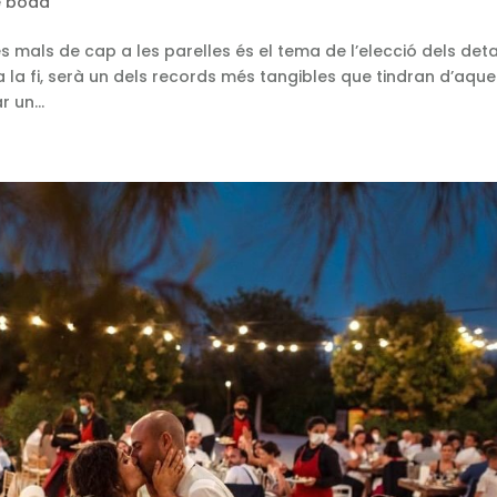
e boda
mals de cap a les parelles és el tema de l’elecció dels deta
a la fi, serà un dels records més tangibles que tindran d’aque
r un...