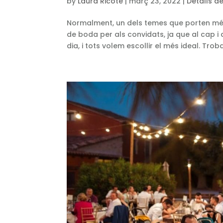
by
Laura Ricote
|
març 23, 2022
|
Detalls d
Normalment, un dels temes que porten més 
de boda per als convidats, ja que al cap i 
dia, i tots volem escollir el més ideal. Troba