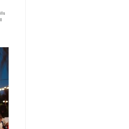
lls
ll